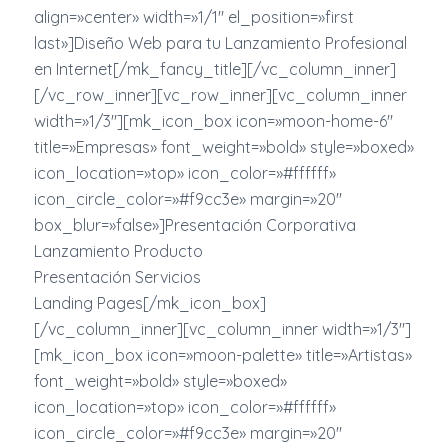
align=»center» width=»1/1″ el_position=»first
last»]Diseño Web para tu Lanzamiento Profesional
en Internet[/mk_fancy_title][/vc_column_inner]
[/vc_row_inner][vc_row_inner][vc_column_inner
width=»1/3″][mk_icon_box icon=»moon-home-6″
title=»Empresas» font_weight=»bold» style=»boxed»
icon_location=»top» icon_color=»#ffffff»
icon_circle_color=»#f9cc3e» margin=»20″
box_blur=»false»]Presentación Corporativa
Lanzamiento Producto
Presentación Servicios
Landing Pages[/mk_icon_box]
[/vc_column_inner][vc_column_inner width=»1/3″]
[mk_icon_box icon=»moon-palette» title=»Artistas»
font_weight=»bold» style=»boxed»
icon_location=»top» icon_color=»#ffffff»
icon_circle_color=»#f9cc3e» margin=»20″