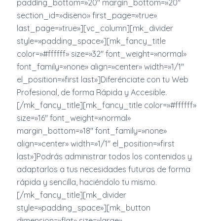
padding_bottom=»20″ margin_bottom=»20″
section_id=»diseno» first_page=»true»
last_page=»true»][vc_column][mk_divider
style=»padding_space»][mk_fancy_title
color=»#ffffff» size=»32″ font_weight=»normal»
font_family=»none» align=»center» width=»1/1″
el_position=»first last»]Diferénciate con tu Web
Profesional, de forma Rápida y Accesible.
[/mk_fancy_title][mk_fancy_title color=»#ffffff»
size=»16″ font_weight=»normal»
margin_bottom=»18″ font_family=»none»
align=»center» width=»1/1″ el_position=»first
last»]Podrás administrar todos los contenidos y
adaptarlos a tus necesidades futuras de forma
rápida y sencilla, haciéndolo tu mismo.
[/mk_fancy_title][mk_divider
style=»padding_space»][mk_button
dimension=»flat» size=»large»