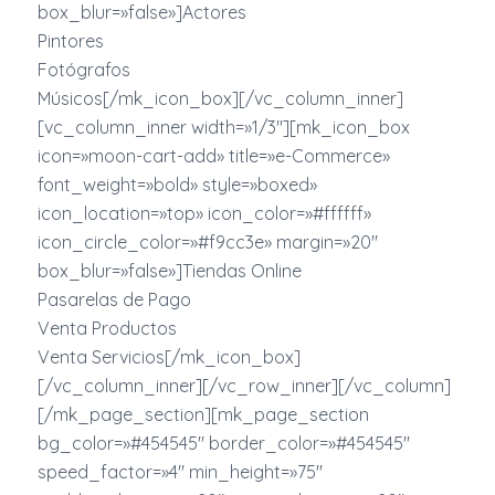
box_blur=»false»]Actores
Pintores
Fotógrafos
Músicos[/mk_icon_box][/vc_column_inner]
[vc_column_inner width=»1/3″][mk_icon_box
icon=»moon-cart-add» title=»e-Commerce»
font_weight=»bold» style=»boxed»
icon_location=»top» icon_color=»#ffffff»
icon_circle_color=»#f9cc3e» margin=»20″
box_blur=»false»]Tiendas Online
Pasarelas de Pago
Venta Productos
Venta Servicios[/mk_icon_box]
[/vc_column_inner][/vc_row_inner][/vc_column]
[/mk_page_section][mk_page_section
bg_color=»#454545″ border_color=»#454545″
speed_factor=»4″ min_height=»75″