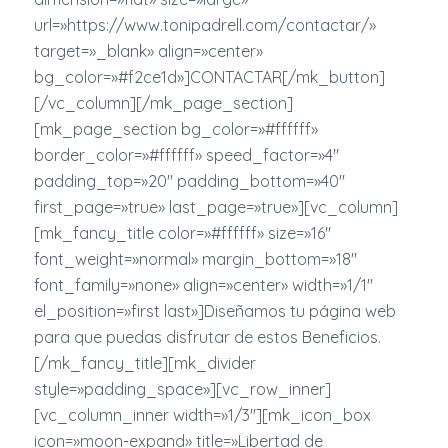
url=»https://www.tonipadrell.com/contactar/»
target=»_blank» align=»center»
bg_color=»#f2ce1d»]CONTACTAR[/mk_button]
[/vc_column][/mk_page_section]
[mk_page_section bg_color=»#ffffff»
border_color=»#ffffff» speed_factor=»4″
padding_top=»20″ padding_bottom=»40″
first_page=»true» last_page=»true»][vc_column]
[mk_fancy_title color=»#ffffff» size=»16″
font_weight=»normal» margin_bottom=»18″
font_family=»none» align=»center» width=»1/1″
el_position=»first last»]Diseñamos tu página web
para que puedas disfrutar de estos Beneficios.
[/mk_fancy_title][mk_divider
style=»padding_space»][vc_row_inner]
[vc_column_inner width=»1/3″][mk_icon_box
icon=»moon-expand» title=»Libertad de