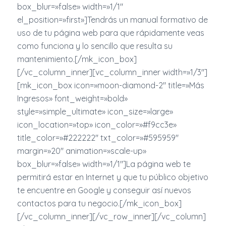
box_blur=»false» width=»1/1″
el_position=»first»]Tendrás un manual formativo de
uso de tu página web para que rápidamente veas
como funciona y lo sencillo que resulta su
mantenimiento.[/mk_icon_box]
[/vc_column_inner][vc_column_inner width=»1/3″]
[mk_icon_box icon=»moon-diamond-2″ title=»Más
Ingresos» font_weight=»bold»
style=»simple_ultimate» icon_size=»large»
icon_location=»top» icon_color=»#f9cc3e»
title_color=»#222222″ txt_color=»#595959″
margin=»20″ animation=»scale-up»
box_blur=»false» width=»1/1″]La página web te
permitirá estar en Internet y que tu público objetivo
te encuentre en Google y conseguir así nuevos
contactos para tu negocio.[/mk_icon_box]
[/vc_column_inner][/vc_row_inner][/vc_column]