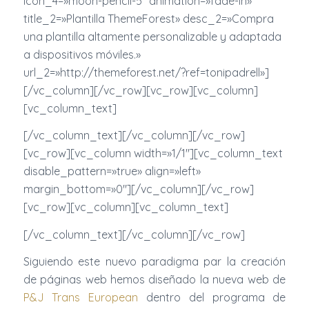
icon_4=»moon-pencil-5″ animation=»fade-in»
title_2=»Plantilla ThemeForest» desc_2=»Compra
una plantilla altamente personalizable y adaptada
a dispositivos móviles.»
url_2=»http://themeforest.net/?ref=tonipadrell»]
[/vc_column][/vc_row][vc_row][vc_column]
[vc_column_text]
[/vc_column_text][/vc_column][/vc_row]
[vc_row][vc_column width=»1/1″][vc_column_text
disable_pattern=»true» align=»left»
margin_bottom=»0″][/vc_column][/vc_row]
[vc_row][vc_column][vc_column_text]
[/vc_column_text][/vc_column][/vc_row]
Siguiendo este nuevo paradigma par la creación
de páginas web hemos diseñado la nueva web de
P&J Trans European
dentro del programa de