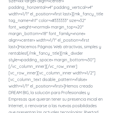
size=»xx-large» align=»center»
padding_horizental=»4″ padding_vertical=»4″
width=»1/1″ el_position=»first last»][mk_fancy_title
tag_name=»h1″ color=»#333333″ size=»32″
font_weight=»normal» margin_top=»20″
margin_bottom=»18″ font_family=»none»
align=»center» width=»1/1″ el_position=»first
last»]Hacemos Páginas Web atractivas, simples y
rentables![/mk_fancy_title][mk_divider
style=»padding_space» margin_bottom=»30″]
[/vc_column_inner][/vc_row_inner]
[vc_row_inner][vc_column_inner width=»1/2″]
[vc_column_text disable_pattern=»false»
width=»1/1″ el_position=»first»]Hemos creado
DREAM BIG, la solución para Profesionales y
Empresas que quieran tener su presencia inicial en
Internet, o renovarse a las nuevas posibilidades
que presentan las actuales tecnologías: libertad,