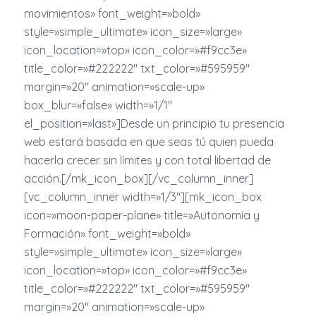
movimientos» font_weight=»bold»
style=»simple_ultimate» icon_size=»large»
icon_location=»top» icon_color=»#f9cc3e»
title_color=»#222222″ txt_color=»#595959″
margin=»20″ animation=»scale-up»
box_blur=»false» width=»1/1″
el_position=»last»]Desde un principio tu presencia
web estará basada en que seas tú quien pueda
hacerla crecer sin límites y con total libertad de
acción.[/mk_icon_box][/vc_column_inner]
[vc_column_inner width=»1/3″][mk_icon_box
icon=»moon-paper-plane» title=»Autonomía y
Formación» font_weight=»bold»
style=»simple_ultimate» icon_size=»large»
icon_location=»top» icon_color=»#f9cc3e»
title_color=»#222222″ txt_color=»#595959″
margin=»20″ animation=»scale-up»