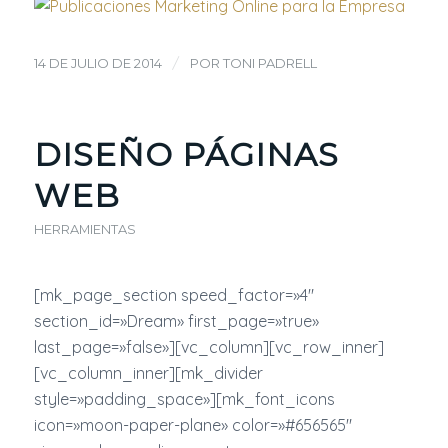
/
14 DE JULIO DE 2014
POR
TONI PADRELL
DISEÑO PÁGINAS
WEB
HERRAMIENTAS
[mk_page_section speed_factor=»4″
section_id=»Dream» first_page=»true»
last_page=»false»][vc_column][vc_row_inner]
[vc_column_inner][mk_divider
style=»padding_space»][mk_font_icons
icon=»moon-paper-plane» color=»#656565″