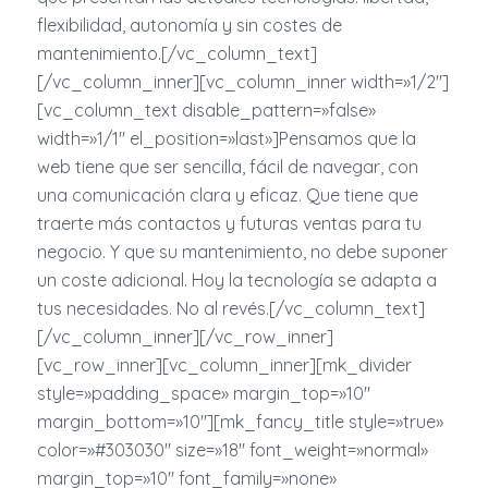
flexibilidad, autonomía y sin costes de
mantenimiento.[/vc_column_text]
[/vc_column_inner][vc_column_inner width=»1/2″]
[vc_column_text disable_pattern=»false»
width=»1/1″ el_position=»last»]Pensamos que la
web tiene que ser sencilla, fácil de navegar, con
una comunicación clara y eficaz. Que tiene que
traerte más contactos y futuras ventas para tu
negocio. Y que su mantenimiento, no debe suponer
un coste adicional. Hoy la tecnología se adapta a
tus necesidades. No al revés.[/vc_column_text]
[/vc_column_inner][/vc_row_inner]
[vc_row_inner][vc_column_inner][mk_divider
style=»padding_space» margin_top=»10″
margin_bottom=»10″][mk_fancy_title style=»true»
color=»#303030″ size=»18″ font_weight=»normal»
margin_top=»10″ font_family=»none»