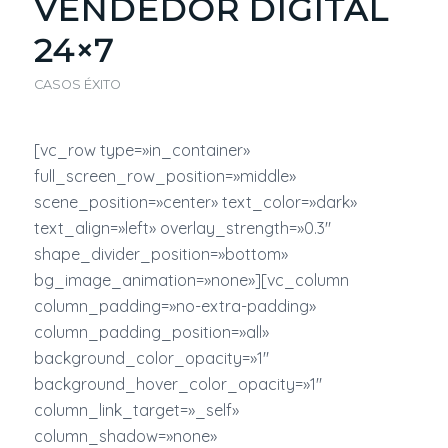
VENDEDOR DIGITAL
24×7
CASOS ÉXITO
[vc_row type=»in_container»
full_screen_row_position=»middle»
scene_position=»center» text_color=»dark»
text_align=»left» overlay_strength=»0.3″
shape_divider_position=»bottom»
bg_image_animation=»none»][vc_column
column_padding=»no-extra-padding»
column_padding_position=»all»
background_color_opacity=»1″
background_hover_color_opacity=»1″
column_link_target=»_self»
column_shadow=»none»