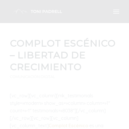
COMPLOT ESCÉNICO
– LIBERTAD DE
CRECIMIENTO
COMUNICACIÓN DIGITAL
[vc_row][vc_column][mk_testimonials
style=»modern» show_as=»column» column=»1″
count=»-1″ testimonials=»8038″][/vc_column]
[/vc_row][vc_row][vc_column]
[vc_column_text]
Complot Escénico
es una