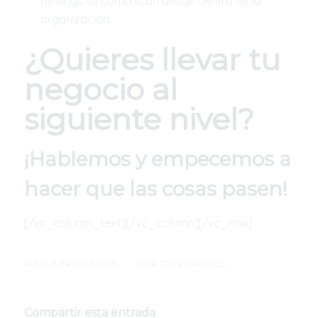
mailings se comunican desde dentro de la
organización.
¿Quieres llevar tu
negocio al
siguiente nivel?
¡
Hablemos
y empecemos a
hacer que las cosas pasen!
[/vc_column_text][/vc_column][/vc_row]
/
14 DE JUNIO DE 2016
POR
TONI PADRELL
Compartir esta entrada