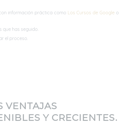
 con información práctica como
Los Cursos de Google
o
os que has seguido.
r el proceso.
 VENTAJAS
ENIBLES Y CRECIENTES.