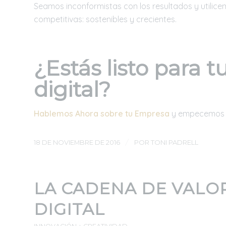
Seamos inconformistas con los resultados y utilice
competitivas: sostenibles y crecientes.
¿Estás listo para t
digital?
Hablemos Ahora sobre tu Empresa
y empecemos a
/
18 DE NOVIEMBRE DE 2016
POR
TONI PADRELL
LA CADENA DE VALO
DIGITAL