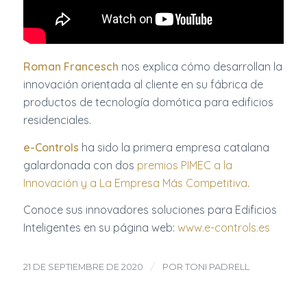
Roman Francesch
nos explica cómo desarrollan la
innovación orientada al cliente en su fábrica de
productos de tecnología domótica para edificios
residenciales.
e-Controls
ha sido la primera empresa catalana
galardonada con dos
premios PIMEC a la
Innovación y a La Empresa Más Competitiva
.
Conoce sus innovadores soluciones para Edificios
Inteligentes en su página web:
www.e-controls.es
/
21 DE SEPTIEMBRE DE 2020
POR
TONI PADRELL