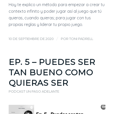
Hoy te explico un método para empezar a crear tu
contexto infinito y poder jugar así al juego que tú
quieras, cuando quieras; para jugar con tus
propias reglas y liderar tu propio juego.
/
10 DE SEPTIEMBRE DE 2020
POR
TONI PADRELL
EP. 5 – PUEDES SER
TAN BUENO COMO
QUIERAS SER
PODCAST UN PASO ADELANTE